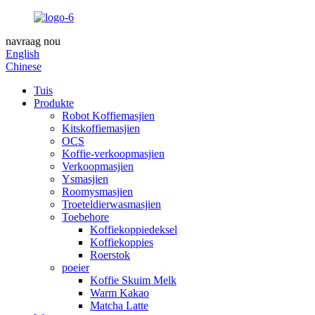
navraag nou
English
Chinese
Tuis
Produkte
Robot Koffiemasjien
Kitskoffiemasjien
OCS
Koffie-verkoopmasjien
Verkoopmasjien
Ysmasjien
Roomysmasjien
Troeteldierwasmasjien
Toebehore
Koffiekoppiedeksel
Koffiekoppies
Roerstok
poeier
Koffie Skuim Melk
Warm Kakao
Matcha Latte