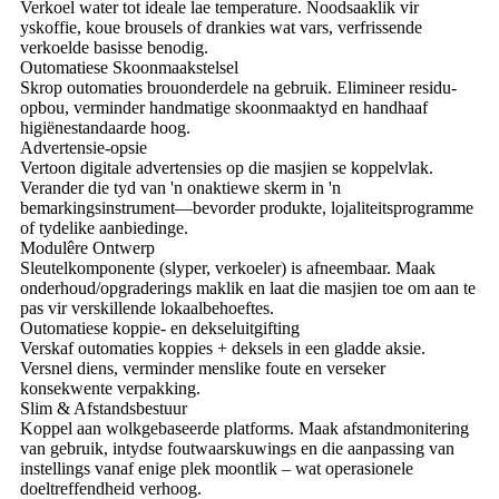
Verkoel water tot ideale lae temperature. Noodsaaklik vir
yskoffie, koue brousels of drankies wat vars, verfrissende
verkoelde basisse benodig.
Outomatiese Skoonmaakstelsel
Skrop outomaties brouonderdele na gebruik. Elimineer residu-
opbou, verminder handmatige skoonmaaktyd en handhaaf
higiënestandaarde hoog.
Advertensie-opsie
Vertoon digitale advertensies op die masjien se koppelvlak.
Verander die tyd van 'n onaktiewe skerm in 'n
bemarkingsinstrument—bevorder produkte, lojaliteitsprogramme
of tydelike aanbiedinge.
Modulêre Ontwerp
Sleutelkomponente (slyper, verkoeler) is afneembaar. Maak
onderhoud/opgraderings maklik en laat die masjien toe om aan te
pas vir verskillende lokaalbehoeftes.
Outomatiese koppie- en dekseluitgifting
Verskaf outomaties koppies + deksels in een gladde aksie.
Versnel diens, verminder menslike foute en verseker
konsekwente verpakking.
Slim & Afstandsbestuur
Koppel aan wolkgebaseerde platforms. Maak afstandmonitering
van gebruik, intydse foutwaarskuwings en die aanpassing van
instellings vanaf enige plek moontlik – wat operasionele
doeltreffendheid verhoog.