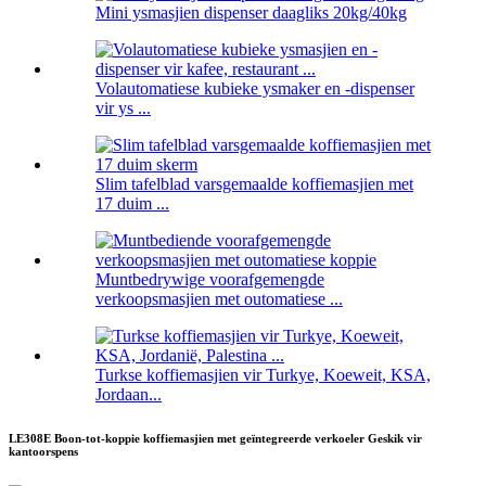
Mini ysmasjien dispenser daagliks 20kg/40kg
Volautomatiese kubieke ysmaker en -dispenser
vir ys ...
Slim tafelblad varsgemaalde koffiemasjien met
17 duim ...
Muntbedrywige voorafgemengde
verkoopsmasjien met outomatiese ...
Turkse koffiemasjien vir Turkye, Koeweit, KSA,
Jordaan...
LE308E Boon-tot-koppie koffiemasjien met geïntegreerde verkoeler Geskik vir
kantoorspens