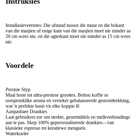
Instruksies
Installasievereistes: Die afstand tussen die muur en die bokant
van die masjien of enige kant van die masjien moet nie minder as
20 cm wees nie, en die agterkant moet nie minder as 15 cm wees
nie.
Voordele
Presisie Slyp
Maal bone tot ultra-presiese groottes. Behou koffie se
oorspronklike aroma en verseker gebalanseerde geuronttrekking,
wat 'n perfekte basis vir elke koppie lê.
Aanpasbare Drankies
Laat gebruikers toe om sterkte, geurmiddels en melkverhoudings
aan te pas. Skep 100% gepersonaliseerde drankies—van
klassieke espresso tot kreatiewe mengsels.
Waterkoeler