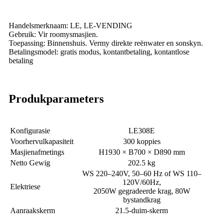
Handelsmerknaam: LE, LE-VENDING
Gebruik: Vir roomysmasjien.
Toepassing: Binnenshuis. Vermy direkte reënwater en sonskyn.
Betalingsmodel: gratis modus, kontantbetaling, kontantlose
betaling
Produkparameters
Konfigurasie
LE308E
Voorhervulkapasiteit
300 koppies
Masjienafmetings
H1930 × B700 × D890 mm
Netto Gewig
202.5 kg
WS 220–240V, 50–60 Hz of WS 110–
120V/60Hz,
Elektriese
2050W gegradeerde krag, 80W
bystandkrag
Aanraakskerm
21.5-duim-skerm