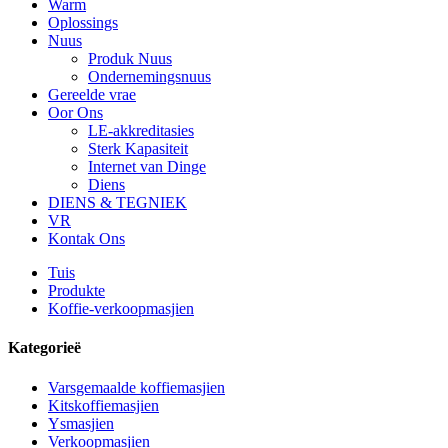
Warm
Oplossings
Nuus
Produk Nuus
Ondernemingsnuus
Gereelde vrae
Oor Ons
LE-akkreditasies
Sterk Kapasiteit
Internet van Dinge
Diens
DIENS & TEGNIEK
VR
Kontak Ons
Tuis
Produkte
Koffie-verkoopmasjien
Kategorieë
Varsgemaalde koffiemasjien
Kitskoffiemasjien
Ysmasjien
Verkoopmasjien