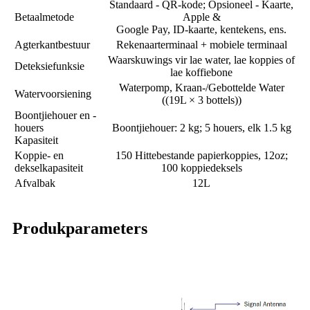
Standaard - QR-kode; Opsioneel - Kaarte,
Betaalmetode
Apple &
Google Pay, ID-kaarte, kentekens, ens.
Agterkantbestuur
Rekenaarterminaal + mobiele terminaal
Waarskuwings vir lae water, lae koppies of
Deteksiefunksie
lae koffiebone
Waterpomp, Kraan-/Gebottelde Water
Watervoorsiening
((19L × 3 bottels))
Boontjiehouer en -
houers
Boontjiehouer: 2 kg; 5 houers, elk 1.5 kg
Kapasiteit
Koppie- en
150 Hittebestande papierkoppies, 12oz;
dekselkapasiteit
100 koppiedeksels
Afvalbak
12L
Produkparameters