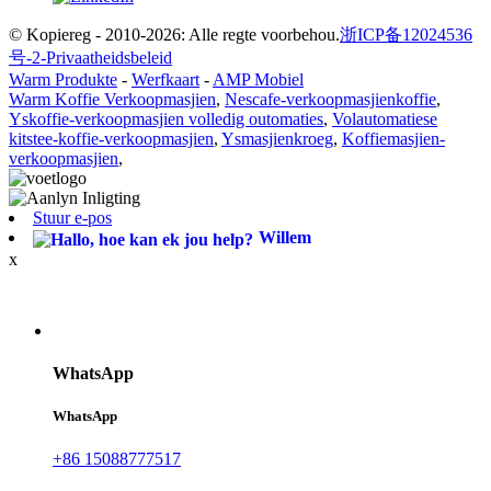
© Kopiereg - 2010-2026: Alle regte voorbehou.
浙ICP备12024536
号-2-
Privaatheidsbeleid
Warm Produkte
-
Werfkaart
-
AMP Mobiel
Warm Koffie Verkoopmasjien
,
Nescafe-verkoopmasjienkoffie
,
Yskoffie-verkoopmasjien volledig outomaties
,
Volautomatiese
kitstee-koffie-verkoopmasjien
,
Ysmasjienkroeg
,
Koffiemasjien-
verkoopmasjien
,
Stuur e-pos
Willem
x
WhatsApp
WhatsApp
+86 15088777517