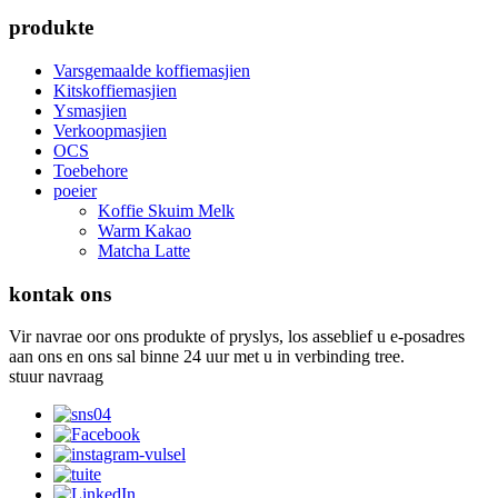
produkte
Varsgemaalde koffiemasjien
Kitskoffiemasjien
Ysmasjien
Verkoopmasjien
OCS
Toebehore
poeier
Koffie Skuim Melk
Warm Kakao
Matcha Latte
kontak ons
Vir navrae oor ons produkte of pryslys, los asseblief u e-posadres
aan ons en ons sal binne 24 uur met u in verbinding tree.
stuur navraag