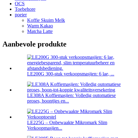
OCS
Toebehore
poeier
Koffie Skuim Melk
Warm Kakao
Matcha Latte
Aanbevole produkte
LE200G 300-stuk verkoopsmasjien: 6 lae, ...
LE308A Koffiemasjien: Volledig outomatiese
proses, boontjies en...
LE225G – Onbewaakte Mikromark Slim
Verkoopmasjien...