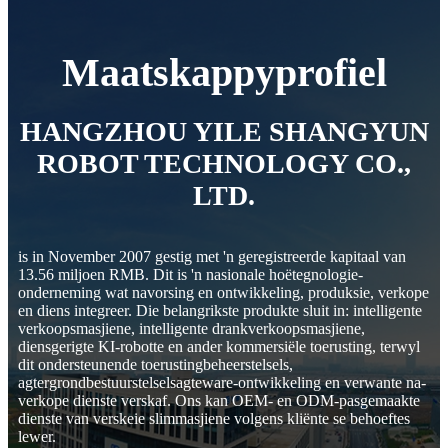
Maatskappyprofiel
HANGZHOU YILE SHANGYUN
ROBOT TECHNOLOGY CO.,
LTD.
is in November 2007 gestig met 'n geregistreerde kapitaal van
13.56 miljoen RMB. Dit is 'n nasionale hoëtegnologie-
onderneming wat navorsing en ontwikkeling, produksie, verkope
en diens integreer. Die belangrikste produkte sluit in: intelligente
verkoopsmasjiene, intelligente drankverkoopsmasjiene,
diensgerigte KI-robotte en ander kommersiële toerusting, terwyl
dit ondersteunende toerustingbeheerstelsels,
agtergrondbestuurstelselsagteware-ontwikkeling en verwante na-
verkope dienste verskaf. Ons kan OEM- en ODM-pasgemaakte
dienste van verskeie slimmasjiene volgens kliënte se behoeftes
lewer.