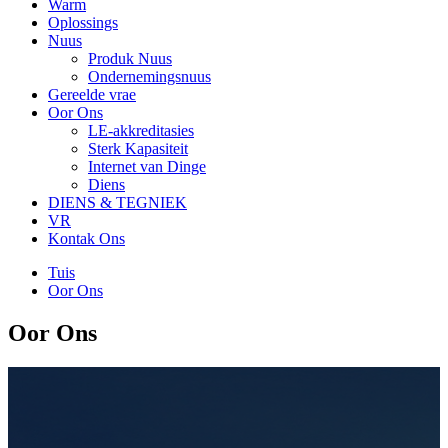
Warm
Oplossings
Nuus
Produk Nuus
Ondernemingsnuus
Gereelde vrae
Oor Ons
LE-akkreditasies
Sterk Kapasiteit
Internet van Dinge
Diens
DIENS & TEGNIEK
VR
Kontak Ons
Tuis
Oor Ons
Oor Ons