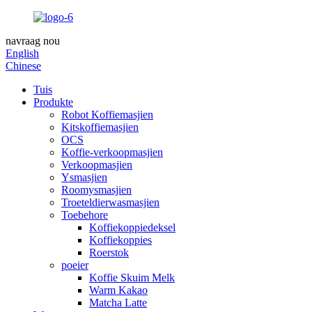
navraag nou
English
Chinese
Tuis
Produkte
Robot Koffiemasjien
Kitskoffiemasjien
OCS
Koffie-verkoopmasjien
Verkoopmasjien
Ysmasjien
Roomysmasjien
Troeteldierwasmasjien
Toebehore
Koffiekoppiedeksel
Koffiekoppies
Roerstok
poeier
Koffie Skuim Melk
Warm Kakao
Matcha Latte