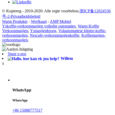
© Kopiereg - 2010-2026: Alle regte voorbehou.
浙ICP备12024536
号-2-
Privaatheidsbeleid
Warm Produkte
-
Werfkaart
-
AMP Mobiel
Yskoffie-verkoopmasjien volledig outomaties
,
Warm Koffie
Verkoopmasjien
,
Ysmasjienkroeg
,
Volautomatiese kitstee-koffie-
verkoopmasjien
,
Nescafe-verkoopmasjienkoffie
,
Koffiemasjien-
verkoopmasjien
,
Stuur e-pos
Willem
x
WhatsApp
WhatsApp
+86 15088777517