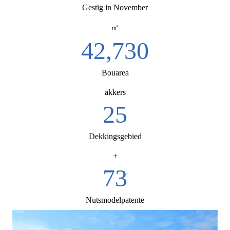
Gestig in November
㎡
52,000
Bouarea
akkers
30
Dekkingsgebied
+
88
Nutsmodelpatente