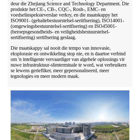
deur die Zhejiang Science and Technology Department. Die
produkte het CE-, CB-, CQC-, Rosh-, EMC- en
voedselinspeksieverslae verkry, en die maatskappy het
ISO9001- (gehaltebestuurstelsel-sertifisering), ISO14001-
(omgewingsbestuurstelsel-sertifisering) en ISO45001-
(beroepsgesondheids- en veiligheidsbestuurstelsel-
sertifisering) sertifisering geslaag.
Die maatskappy sal nooit die tempo van innovasie,
eksplorasie en ontwikkeling stop nie, en is daartoe verbind
om 'n intelligente vervaardiger van algehele oplossings vir
nuwe infrastruktuur-slimterminale te word, wat verbruikers
se lewens geriefliker, meer gepersonaliseerd, meer
tegnologies en meer modern maak.