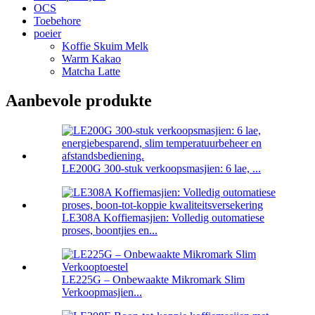
OCS
Toebehore
poeier
Koffie Skuim Melk
Warm Kakao
Matcha Latte
Aanbevole produkte
LE200G 300-stuk verkoopsmasjien: 6 lae, ...
LE308A Koffiemasjien: Volledig outomatiese
proses, boontjies en...
LE225G – Onbewaakte Mikromark Slim
Verkoopmasjien...