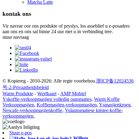
Matcha Latte
kontak ons
Vir navrae oor ons produkte of pryslys, los asseblief u e-posadres
aan ons en ons sal binne 24 uur met u in verbinding tree.
stuur navraag
© Kopiereg - 2010-2026: Alle regte voorbehou.
浙ICP备12024536
号-2-
Privaatheidsbeleid
Warm Produkte
-
Werfkaart
-
AMP Mobiel
Yskoffie-verkoopmasjien volledig outomaties
,
Warm Koffie
Verkoopmasjien
,
Koffiemasjien-verkoopmasjien
,
Ysmasjienkroeg
,
Nescafe-verkoopmasjienkoffie
,
Volautomatiese kitstee-koffie-
verkoopmasjien
,
Stuur e-pos
Willem