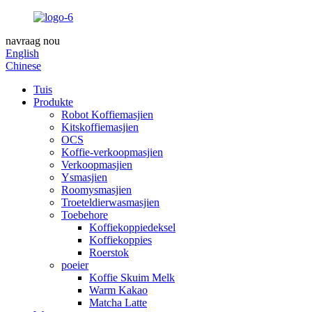
navraag nou
English
Chinese
Tuis
Produkte
Robot Koffiemasjien
Kitskoffiemasjien
OCS
Koffie-verkoopmasjien
Verkoopmasjien
Ysmasjien
Roomysmasjien
Troeteldierwasmasjien
Toebehore
Koffiekoppiedeksel
Koffiekoppies
Roerstok
poeier
Koffie Skuim Melk
Warm Kakao
Matcha Latte