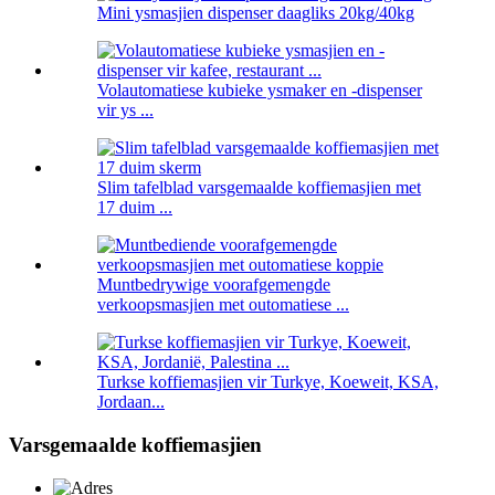
Mini ysmasjien dispenser daagliks 20kg/40kg
Volautomatiese kubieke ysmaker en -dispenser
vir ys ...
Slim tafelblad varsgemaalde koffiemasjien met
17 duim ...
Muntbedrywige voorafgemengde
verkoopsmasjien met outomatiese ...
Turkse koffiemasjien vir Turkye, Koeweit, KSA,
Jordaan...
Varsgemaalde koffiemasjien