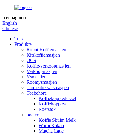
navraag nou
English
Chinese
Tuis
Produkte
Robot Koffiemasjien
Kitskoffiemasjien
OCS
Koffie-verkoopmasjien
Verkoopmasjien
Ysmasjien
Roomysmasjien
Troeteldierwasmasjien
Toebehore
Koffiekoppiedeksel
Koffiekoppies
Roerstok
poeier
Koffie Skuim Melk
Warm Kakao
Matcha Latte