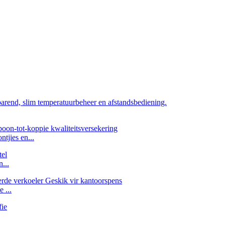
tjies en...
...
 ...