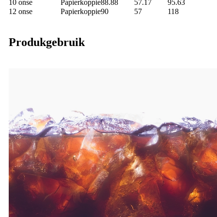
10 onse
Papierkoppie
88.88
57.17
95.63
12 onse
Papierkoppie
90
57
118
Produkgebruik