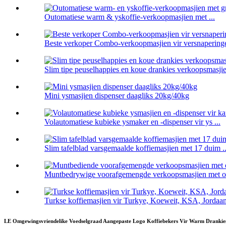
Outomatiese warm & yskoffie-verkoopmasjien met ...
Beste verkoper Combo-verkoopmasjien vir versnaperinge
Slim tipe peuselhappies en koue drankies verkoopsmasjie
Mini ysmasjien dispenser daagliks 20kg/40kg
Volautomatiese kubieke ysmaker en -dispenser vir ys ...
Slim tafelblad varsgemaalde koffiemasjien met 17 duim ..
Muntbedrywige voorafgemengde verkoopsmasjien met out
Turkse koffiemasjien vir Turkye, Koeweit, KSA, Jordaan
LE Omgewingsvriendelike Voedselgraad Aangepaste Logo Koffiebekers Vir Warm Drankie