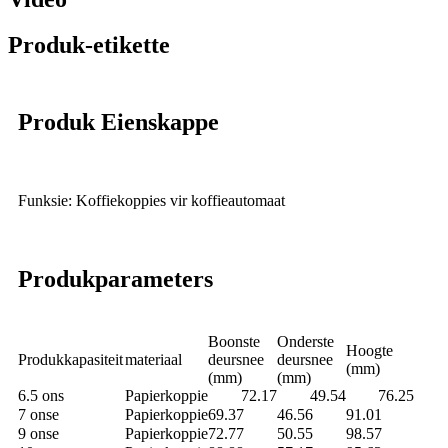
Produk-etikette
Produk Eienskappe
Funksie: Koffiekoppies vir koffieautomaat
Produkparameters
Boonste
Onderste
Hoogte
Produkkapasiteit
materiaal
deursnee
deursnee
(mm)
(mm)
(mm)
6.5 ons
Papierkoppie
72.17
49.54
76.25
7 onse
Papierkoppie
69.37
46.56
91.01
9 onse
Papierkoppie
72.77
50.55
98.57