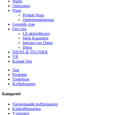
Warm
Oplossings
Nuus
Produk Nuus
Ondernemingsnuus
Gereelde vrae
Oor Ons
LE-akkreditasies
Sterk Kapasiteit
Internet van Dinge
Diens
DIENS & TEGNIEK
VR
Kontak Ons
Tuis
Produkte
Toebehore
Koffiekoppies
Kategorieë
Varsgemaalde koffiemasjien
Kitskoffiemasjien
Ysmasjien