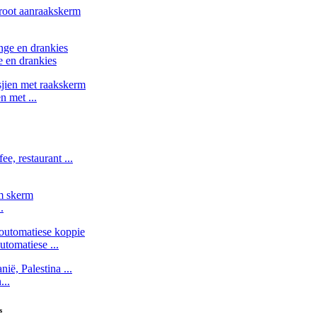
 en drankies
n met ...
.
omatiese ...
...
s