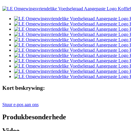
Kort beskrywing:
Stuur e-pos aan ons
Produkbesonderhede
Video